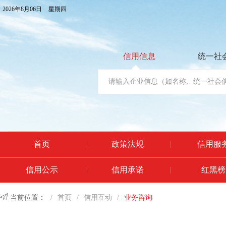
2026年8月06日
星期四
信用信息
统一社
首页
政策法规
信用服
|
|
信用公示
信用承诺
红黑榜
|
|

当前位置：
/
首页
/
信用互动
/
业务咨询