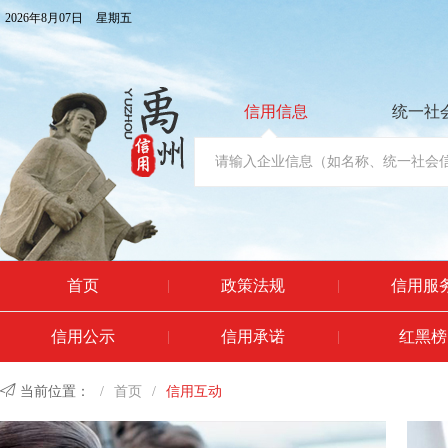
2026年8月07日
星期五
信用信息
统一社
首页
政策法规
信用服
|
|
信用公示
信用承诺
红黑榜
|
|

当前位置：
/
首页
/
信用互动